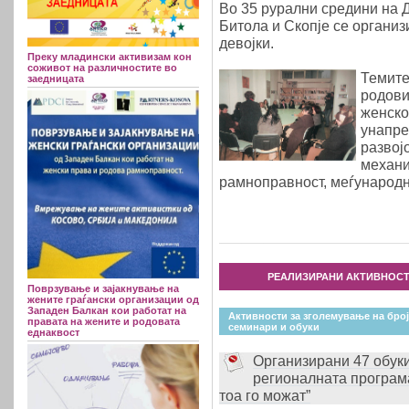
Во 35 рурални средини на Д
Битола и Скопје се организ
девојки.
Преку младински активизам кон
соживот на различностите во
Темите
заедницата
родови
женско
унапре
развој
механи
рамноправност, меѓународн
РЕАЛИЗИРАНИ АКТИВНОСТ
Поврзување и зајакнување на
жените граѓански организации од
Западен Балкан кои работат на
Активности за зголемување на бро
правата на жените и родовата
семинари и обуки
еднаквост
Организирани 47 обуки
регионалната програма
тоа го можат”