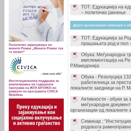
ТОТ: Едукациија на ед
– политичко јакнење
Други организирани семинари и о
ТОТ: Едукациија за Ро
прашањата род и пол 
Политичко зајакнување на
жените Ромки „Жените Ромки тоа
го можат“
Обука: Меѓународна тр
имплементација на Ре
Р.Македонија
Обука - Резолуција 13
Институционална поддршка за
работилница за преста
реализирање на годишната
локалните заедници на Р. М
програма на ЖГИ АНТИКО во
рамките на програмата CIVICA
Mobilitas
Активности - обуки за
меѓународни документи
организации од локалните з
Семинар : “Институци
родовата рамноправнос