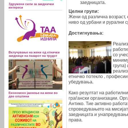
заедницата.
Здружени сили за заеднички
интереси
Целни групи:
Жени од различна возраст,
ниво од урбани и рурални 
Достигнувања:
Реализ
работи
Вклучување на жени од етнички
со уче
заедници на пазарот на трудот
миниму
група)
реализ
етничко потекло , професии
убедувања.
Како резултат на работилни
Економско јакнење на жени во
две општини
граѓански организации. Ор
Антико. Тие активно работа
спроведувањето на мисијата
заедницата и унапредување
права.