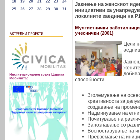
Јакнење на женскиот иде
инициативи за унапредув
локалните заедници на Р
Мултиетнички работилници:
учеснички (2001)
Цели н
аедниц
Јакнењ
жените
добива
Институционален грант Цивика
Мобилитас
способности.
Зголемување на освес
креативноста за делу
создавање на промени
Надминување на етнич
Почитување на разли
Запознавање со разли
Воспоставување на ин
Превземање на инициа