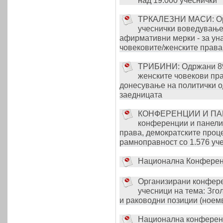
над 19.000 учеснички
ТРКАЛЕЗНИ МАСИ: Орг
учеснички воведување
афирмативни мерки - за ун
човековите/женските права
ТРИБИНИ: Одржани 89 
женските човекови пр
донесување на политички од
заедницата
КОНФЕРЕНЦИИ И ПАНЕ
конференции и панели
права, демократските проц
рамноправност со 1.576 уч
Национална Конференц
Организирани конфере
учесници на тема: Зго
и раководни позиции (ноем
Национална конференц