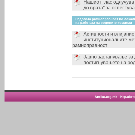
Нашиот глас одлучува 
до врата” за освестув
Родовата рамноправност во локалн
на работата на родовите комисии
Активности и влијание
институционалните ме
рамноправност
Јавно застапување за
постигнувањето на ро
Antiko.org.mk - Изработ