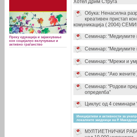
Хотел Дрим Струга
Обука: Ненасилна разр
креативен пристап ко
комуникација ( 2004) СЕМИ
Семинар: “Медиумите в
Преку едукација и зајакнување
кон социјално вклучување и
активно граѓанство
Семинар: “Медиумите в
Семинар: “Мрежи и у
Семинар: “Ако жените 
Семинар: “Родови пред
определба”
Циклус од 4 семинари 
Иницијативи и активности за унапр
локалните заедници на Р. Македони
МУЛТИЕТНИЧКИ РАБОТ