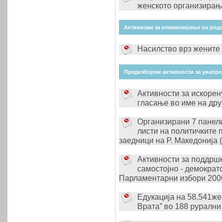
женското организирањ
Активизам за елиминирање на родо
Насилство врз жените 
Предизборни активности за унапре
Активности за искоре
гласање во име на дру
Организирани 7 панели
листи на политичките 
заедници на Р. Македонија (
Активности за поддршк
самостојно - демократ
Парламентарни избори 200
Едукација на 58.541же
Врата” во 188 рурални