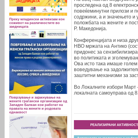
проследена од 8 електронс
повеќеминутни прилози и п
содржини, а и значењето и
Преку младински активизам кон
положбата на жените и пос
соживот на различностите во
заедницата
Р. Македонија.
Конференцијата и низа дру
НВО мржата на Антико (сост
придонес за сензибилизира
во политиката и зголемувањ
Ова исто така имаше голем
воведување на задолжителн
заштитни механизми за зас
Во Локалните избори Март -
локалната самоуправа од 8.
Поврзување и зајакнување на
жените граѓански организации од
Западен Балкан кои работат на
правата на жените и родовата
еднаквост
РЕАЛИЗИРАНИ АКТИВНОСТ