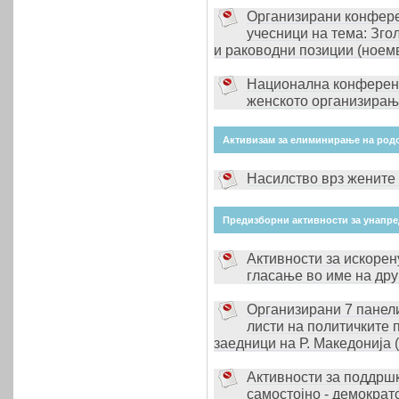
Организирани конфере
учесници на тема: Зго
и раководни позиции (ноем
Национална конференц
женското организирањ
Активизам за елиминирање на родо
Насилство врз жените 
Предизборни активности за унапре
Активности за искоре
гласање во име на дру
Организирани 7 панели
листи на политичките 
заедници на Р. Македонија (
Активности за поддршк
самостојно - демократ