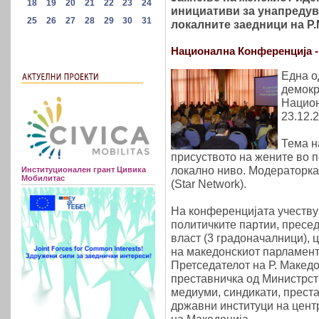
инициативи за унапредув
локалните заедници на Р
Национална Конференција - 
Една о
демокр
Национ
23.12.
Тема н
присуството на жените во п
локално ниво. Модераторка
Институционален грант Цивика
Мобилитас
(Star Network).
На конференцијата учеству
политичките партии, пресе
власт (3 градоначалници), 
на македонскиот парламент,
Претседателот на Р. Македо
преставничка од Министрств
медиуми, синдикати, прест
државни институци на цент