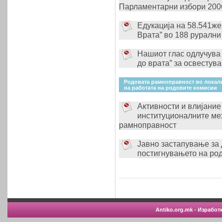
Парламентарни избори 200
Едукација на 58.541же
Врата” во 188 рурални
Нашиот глас одлучува 
до врата” за освестув
Родовата рамноправност во локалн
на работата на родовите комисии
Активности и влијание
институционалните ме
рамноправност
Јавно застапување за
постигнувањето на ро
Antiko.org.mk - Изработ