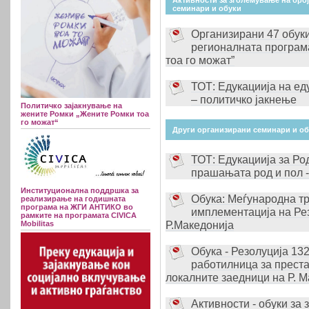
Активности за зголемување на бро
семинари и обуки
Организирани 47 обуки
регионалната програма
тоа го можат”
ТОТ: Едукациија на ед
– политичко јакнење
Политичко зајакнување на
жените Ромки „Жените Ромки тоа
го можат“
Други организирани семинари и о
ТОТ: Едукациија за Ро
прашањата род и пол 
Институционална поддршка за
Обука: Меѓународна тр
реализирање на годишната
програма на ЖГИ АНТИКО во
имплементација на Ре
рамките на програмата CIVICA
Р.Македонија
Mobilitas
Обука - Резолуција 13
работилница за преста
локалните заедници на Р. М
Активности - обуки за