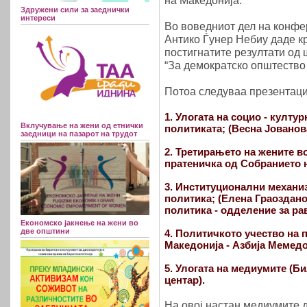
на Македонија.
Здружени сили за заеднички
интереси
Во воведниот дел на конфе
Антико Ѓунер Небиу даде кр
постигнатите резултати од
“За демократско општество
Потоа следуваа презентаци
1. Улогата на социо - култу
Вклучување на жени од етнички
политиката; (Весна Јованов
заедници на пазарот на трудот
2. Третирањето на жените в
пратеничка од Собранието н
3. Институционални механи
политика; (Елена Граоздано
политика - одделение за ра
Економско јакнење на жени во
две општини
4. Политичкото учество на 
Македонија - Азбија Мемедо
5. Улогата на медиумите (Б
центар).
На овој настан медиумите 