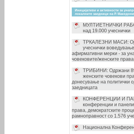
Иницијативи и активности за унапр
локалните заедници на Р. Македони
МУЛТИЕТНИЧКИ РАБОТ
над 19.000 учеснички
ТРКАЛЕЗНИ МАСИ: Орг
учеснички воведување
афирмативни мерки - за ун
човековите/женските права
ТРИБИНИ: Одржани 89 
женските човекови пр
донесување на политички од
заедницата
КОНФЕРЕНЦИИ И ПАНЕ
конференции и панели
права, демократските проц
рамноправност со 1.576 уч
Национална Конференц