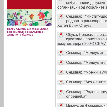
меѓународни документи
организации од локалните з
Семинар : “Институци
родовата рамноправнос
Хотел Дрим Струга
Преку едукација и зајакнување
кон социјално вклучување и
Обука: Ненасилна разр
активно граѓанство
креативен пристап ко
комуникација ( 2004) СЕМИ
Семинар: “Медиумите в
Семинар: “Медиумите в
Семинар: “Мрежи и у
Семинар: “Ако жените 
Семинар: “Родови пред
определба”
Циклус од 4 семинари 