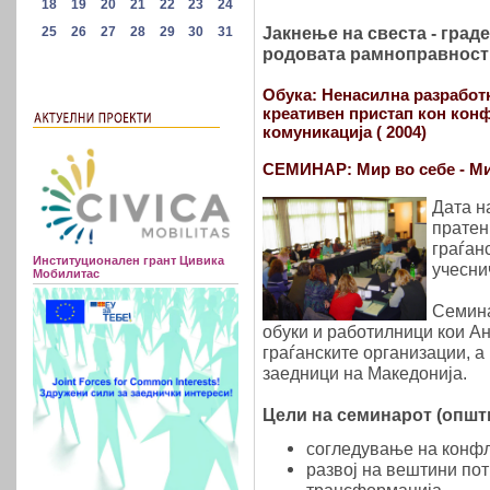
Јакнење на свеста - град
родовата рамноправност в
Обука: Ненасилна разработк
креативен пристап кон кон
комуникација ( 2004)
СЕМИНАР: Мир во себе - Ми
Дата н
пратен
граѓан
Институционален грант Цивика
учесни
Мобилитас
Семина
обуки и работилници кои Ан
граѓанските организации, а
заедници на Македонија.
Цели на семинарот (општи
согледување на конфл
развој на вештини пот