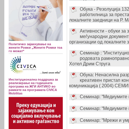
Обука - Резолуција 13
работилница за преста
локалните заедници на Р. М
Активности - обуки за
меѓународни документи
организации од локалните з
Политичко зајакнување на
жените Ромки „Жените Ромки тоа
го можат“
Семинар : “Институци
родовата рамноправнос
Хотел Дрим Струга
Обука: Ненасилна разр
креативен пристап ко
Институционална поддршка за
реализирање на годишната
комуникација ( 2004) СЕМИ
програма на ЖГИ АНТИКО во
рамките на програмата CIVICA
Mobilitas
Семинар: “Медиумите в
Семинар: “Медиумите в
Семинар: “Мрежи и у