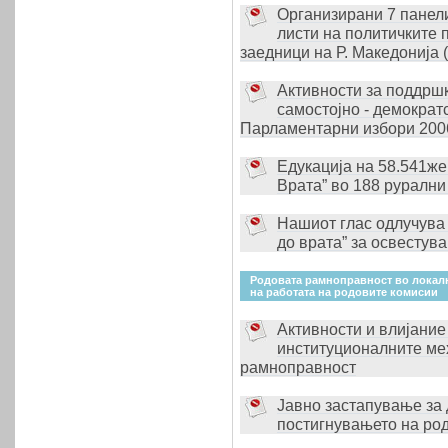
Организирани 7 панели
листи на политичките 
заедници на Р. Македонија (
Активности за поддршк
самостојно - демократ
Парламентарни избори 200
Едукација на 58.541же
Врата” во 188 рурални
Нашиот глас одлучува 
до врата” за освестув
Родовата рамноправност во локалн
на работата на родовите комисии
Активности и влијание
институционалните ме
рамноправност
Јавно застапување за
постигнувањето на ро