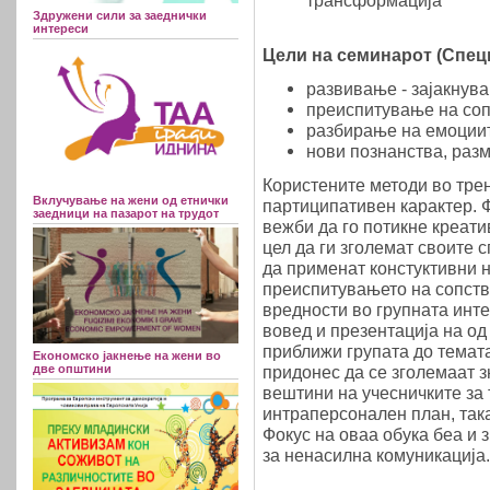
трансформација
Здружени сили за заеднички
интереси
Цели на семинарот (Спец
развивање - зајакнува
преиспитување на соп
разбирање на емоциит
нови познанства, разм
Користените методи во тре
Вклучување на жени од етнички
партиципативен карактер. 
заедници на пазарот на трудот
вежби да го потикне креати
цел да ги зголемат своите 
да применат констуктивни н
преиспитувањето на сопств
вредности во групната инте
вовед и презентација на од
приближи групата до темата
Економско јакнење на жени во
две општини
придонес да се зголемаат 
вештини на учесничките за
интраперсонален план, така
Фокус на оваа обука беа и
за ненасилна комуникација.