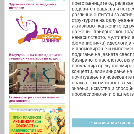
претставниците од релеван
Здружени сили за заеднички
интереси
родовите прашања и потреб
различни ентитети за актив
структурите на одлучување 
активизмот кај жените од 
на жени - придонес кон гра
ненасилството, мултиетнич
феминистичка) идеологија и
и промовирање и имплемент
подигање на јавната свест 
Вклучување на жени од етнички
заедници на пазарот на трудот
базираното насилство, вкл
популација преку формирањ
концепти, елиминирање на 
почитување на човековите п
пракса, како можност за мл
знаења, искуства и способ
професионален и општеств
Економско јакнење на жени во
две општини
РЕАЛИЗИРАНИ АКТИВНОС