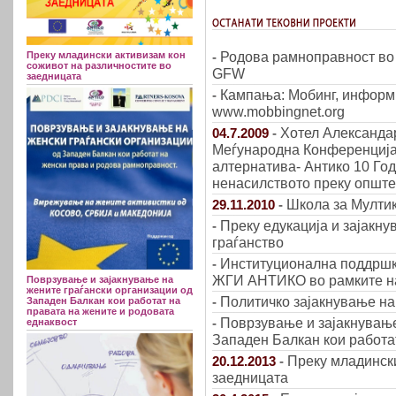
Родова рамноправност во 
-
Преку младински активизам кон
соживот на различностите во
GFW
заедницата
Кампања: Мобинг, информир
-
www.mobbingnet.org
Хотел Александа
04.7.2009
-
Меѓународна Конференција,
алтернатива- Антико 10 Год
ненасилството преку опште
Школа за Мулти
29.11.2010
-
Преку едукација и зајакну
-
граѓанство
Институционална поддршк
-
ЖГИ АНТИКО во рамките на 
Поврзување и зајакнување на
жените граѓански организации од
Политичко зајакнување на
-
Западен Балкан кои работат на
правата на жените и родовата
Поврзување и зајакнување
-
еднаквост
Западен Балкан кои работа
Преку младински
20.12.2013
-
заедницата