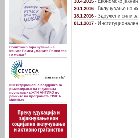
Економско јакне
30.4.2015
-
Вклучување на же
20.1.2016
-
Здружени сили за
18.1.2016
-
Институционален
01.1.2017
-
Политичко зајакнување на
жените Ромки „Жените Ромки тоа
го можат“
Институционална поддршка за
реализирање на годишната
програма на ЖГИ АНТИКО во
рамките на програмата CIVICA
Mobilitas