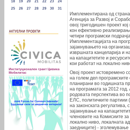
Имплементирана од страна
Агенција за Развој и Сораб
овој тригодишен проект кој
кон ефективно реализирање
четири програмски подрачј
Имплементацијата на прогр
зајакнувањето на организа
извршната канцеларија и н
на капацитетите и ресурсит
кои работат на локално нив
Институционален грант Цивика
Овој проект истовремено 
Мобилитас
на голем дел програмските
планирани во годишната пр
на програмата за 2012 год.
родовата перспектива во по
ЕЛС, политичките партиии 
на законската регулатива,
зајакнување на капацитетит
членовите на Комисиите за
локално ниво, локалната ад
заедниците) - зголемување 