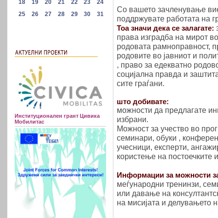
Со вашето зачленување вие
поддржувате работата на г
Тоа значи дека се залагате:
права изградба на мирот во
родовата рамноправност, п
родовите во јавниот и поли
, право за едекватно родов
социјална правда и заштита
сите граѓани.
што добивате:
можности да предлагате ини
Институционален грант Цивика
избрани.
Мобилитас
Можност за учество во прог
семинари, обуки , конференц
учесници, експерти, ангаж
користење на постоечките 
Информации за можности з
меѓународни тренинзи, сем
или давање на консултантск
на мисијата и делувањето н