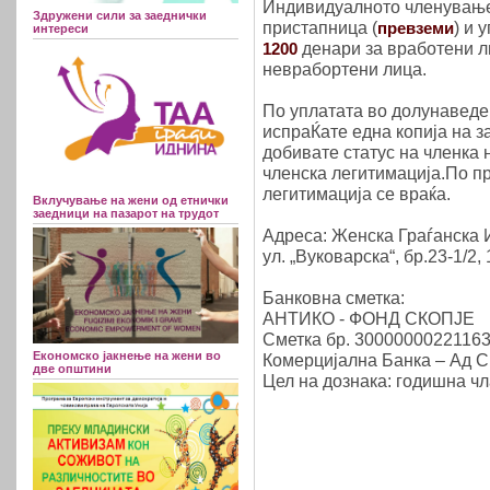
Индивидуалното членување
Здружени сили за заеднички
пристапница (
) и 
превземи
интереси
денари за вработени 
1200
неврабортени лица.
По уплатата во долунаведе
испраЌате една копија на 
добивате статус на членка 
членска легитимација.По п
легитимација се враќа.
Вклучување на жени од етнички
заедници на пазарот на трудот
Адреса: Женска Граѓанска
ул. „Вуковарска“, бр.23-1/2
Банковна сметка:
АНТИКО - ФОНД СКОПЈЕ
Сметка бр. 3000000022116
Економско јакнење на жени во
Комерцијална Банка – Ад С
две општини
Цел на дознака: годишна ч