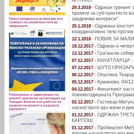
АНТИКО
Одржан тренинг 
29.3.2018
-
проекти за суб-грантисти в
заеднички интереси“
Преку младински активизам кон
соживот на различностите во
Одржана констит
25.1.2018
-
заедницата
координативно тело против
ПОВИК ЗА МАЛ
12.1.2018
-
Одржан е четврт
18.12.2017
-
Граѓански соби
13.12.2017
-
КАНАТЛАРЦИ - 
07.12.2017
-
ШУТО ОРИЗАРИ -
07.12.2017
-
Општина Теарце
06.12.2017
-
Куманово, 04/12
05.12.2017
-
Финалниот наст
04.12.2017
-
повеќегодишната Програма 
Поврзување и зајакнување на
жените граѓански организации од
Гостивар-Меѓуна
02.12.2017
-
Западен Балкан кои работат на
правата на жените и родовата
насилството врз жени и дев
еднаквост
ОДРЖАН ТРЕТ
01.12.2017
-
КАРПОШ
Пробиштип-Меѓу
01.12.2017
-
против насилството врз жен