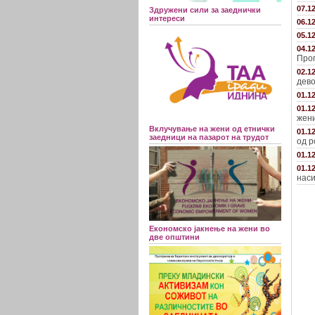
07.1
Здружени сили за заеднички
интереси
06.1
05.1
04.1
Прог
02.1
дево
01.1
01.1
жени
Вклучување на жени од етнички
01.1
заедници на пазарот на трудот
од р
01.1
01.1
наси
Економско јакнење на жени во
две општини