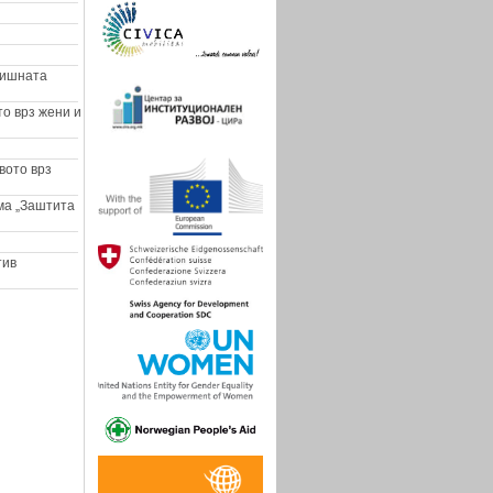
дишната
о врз жени и
вото врз
ма „Заштита
тив