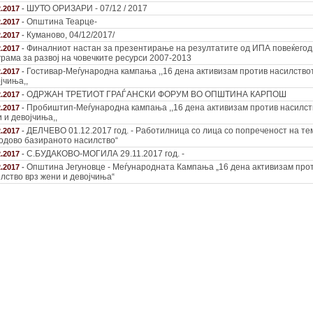
ШУТО ОРИЗАРИ - 07/12 / 2017
2.2017
-
Општина Теарце-
2.2017
-
Куманово, 04/12/2017/
2.2017
-
Финалниот настан за презентирање на резултатите од ИПА повеќего
2.2017
-
рама за развој на човечките ресурси 2007-2013
Гостивар-Меѓународна кампања ,,16 дена активизам против насилствот
2.2017
-
јчиња,,
ОДРЖАН ТРЕТИОТ ГРАЃАНСКИ ФОРУМ ВО ОПШТИНА КАРПОШ
2.2017
-
Пробиштип-Меѓународна кампања ,,16 дена активизам против насилст
2.2017
-
 и девојчиња,,
ДЕЛЧЕВО 01.12.2017 год. - Работилница со лица со попреченост на те
2.2017
-
одово базираното насилство“
С.БУДАКОВО-МОГИЛА 29.11.2017 год. -
2.2017
-
Општина Јегуновце - Меѓународната Кампања „16 дена активизам про
2.2017
-
лство врз жени и девојчиња“