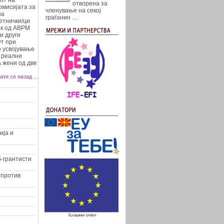
от на
отворена за
омисијата за
членување на секој
на
граѓанин
....
етнички/ци
ик од АВРМ
и други
ут при
о усвојување
е реални
а жени од две
ати се назад ...
ија и
-грантисти
 против