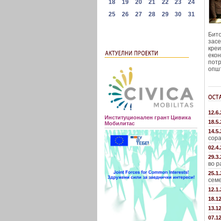
Бито
засе
креи
екон
потр
општ
12.6
Институционален грант Цивика
18.5
Мобилитас
14.5
сора
02.4
29.3
во р
25.1
семе
12.1
18.1
13.1
07.1