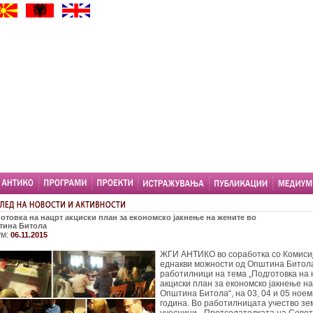
отовка на нацрт акциски план за економско јакнење на жените во
тина Битола
ум:
06.11.2015
ЖГИ АНТИКО во соработка со Комисиј
еднакви можности од Општина Битол
работилници на тема „Подготовка на 
акциски план за економско јакнење н
Општина Битола“, на 03, 04 и 05 ноем
година. Во работилницата учество зе