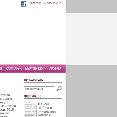
четврток, 06 август 2026
ата за
а, одржа
нацрт
Женска
а жените во
граѓанска
ври, 2015
иницијатива
маа 26
Антико е