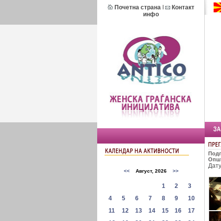
Почетна страна
I
Контакт
инфо
Подг
Опш
Дат