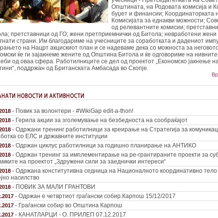
учесници - Претседателката на Совет
Општината, на Родовата комисија и К
буџет и финансии; Координаторката 
Комисијата за еднакви можности; Сов
од релевантните комисии; претставн
ла; претставници од ГО; жени претприемнички од Битола; невработени жени 
гнати страни. Им благодариме на учесниците за соработката и дадениот имп
рањето на Нацрт акцискиот план и се надеваме дека со можноста за неговот
омски ќе ги зајакнеме жените од Општина Битола и ќе одговориме на нивнит
еби од оваа сфера. Работилниците се дел од проектот „Економско јакнење н
ини“, поддржан од Британската Амбасада во Скопје.
Вр
Повик за волонтери - #WikiGap edit-a-thon!
.2018
-
Герила акции за зголемување на безбедноста на сообраќајот
.2018
-
Одржани тренинг работилници за креирање на Стратегија за комуникац
.2018
-
ботка со ЕЛС и државните институции
Одржан циклус работилници за годишно планирање на АНТИКО
.2018
-
Одржан тренинг за имплементирање на ре-грантираните проекти за суб
.2018
-
амките на проектот „Здружени сили за заеднички интереси“
Одржана конститутивна седница на Националното координативно тело
.2018
-
јно насилство
ПОВИК ЗА МАЛИ ГРАНТОВИ
.2018
-
Одржан е четвртиот граѓански собир.Карпош 15/12/2017
2.2017
-
Граѓански собир во Општина Карпош
2.2017
-
КАНАТЛАРЦИ - О. ПРИЛЕП 07.12.2017
2.2017
-