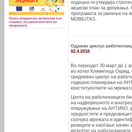
подоцна ги утврдија стратеш
акциски план за делување.
програмата за јакнење на 
MOBILITAS.
Преку младински активизам кон
соживот на различностите во
заедницата
Одржан циклус работилниц
02.4.2018
Во периодот 30 март до 1 а
во хотел Климетица Охрид,
тридневен циклус на работ
годишно планирање на АН
конституентките на мрежата
Целта на работилниците б
на надворешното и внатре
опкружување на АНТИКО, 
предностите и предизвиците
соочува мрежата и иденти
ризиците и наоѓање начин 
резултат на работилниците