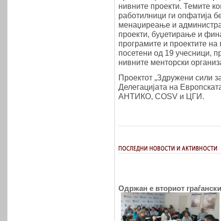
нивните проекти. Темите ко
работилници ги опфатија бе
менаџиреање и администрац
проекти, буџетирање и фин
програмите и проектите на 
посетени од 19 учесници, п
нивните менторски организ
Проектот „Здружени сили з
Делегацијата на Европската
АНТИКО, COSV и ЦГИ.
Одржан е вториот граѓански