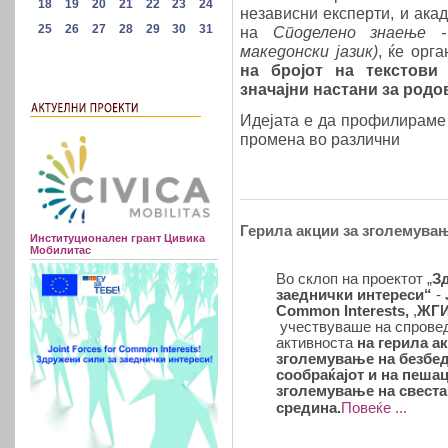
независни експерти, и ака
на
Споделено знаење -
македонски јазик)
, ќе орг
на бројот на текстови
значајни настани за родо
Идејата е да профилираме
промена во различни
Герила акции за зголемувањ
Институционален грант Цивика
Мобилитас
Во склоп на проектот „
З
заеднички интереси“
-
Common Interests,
,
ЖГИ
учествуваше на спрове
активноста
на герила а
зголемување на безбед
сообраќајот и на пешац
зголемување на свеста
Повеќе ...
средина
.