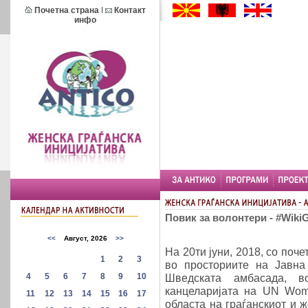
Почетна страна
I
Контакт
инфо
Повик за волонтери - #WikiG
На 20ти јуни, 2018, со почет
во просториите на Јавна
Шведската амбасада, в
канцеларијата на UN Wom
областа на граѓанскиот и