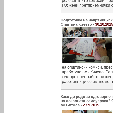
релевантните комисии; пр
ГО; жени претприемнички од
Подготовка на нацрт акциск
Општина Кичево -
30.10.201
на општински комиси, прес
вработување - Кичево, Рег
секторот, невработени жен
работилници се имплементир
Како до родово одговорно 
на локалната самоуправа? О
во Битола -
23.9.2015