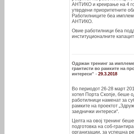
АНТИКО и креирање на 4 го
утврдени приоритетните об
Работилниците беа имплеме
АНТИКО.
Овие работилници беа подд
институционалните капацит
Одржан тренинг за имплемен
грантисти во рамките на пр
-
интереси“
29.3.2018
Во периодот 26-28 март 201
хотел Порта Скопје, беше 
работилници наменат за суб
рамките на проектот „Здруж
заеднички интереси“.
Целта на овој тренинг беш
подготовка на соб-грантира
организации, за успешна р