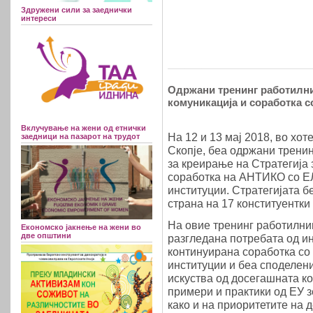
Здружени сили за заеднички
интереси
Одржани тренинг работилниц
комуникација и соработка 
Вклучување на жени од етнички
На 12 и 13 мај 2018, во хот
заедници на пазарот на трудот
Скопје, беа одржани трени
за креирање на Стратегија 
соработка на АНТИКО со Е
институции. Стратегијата 
страна на 17 конституентк
На овие тренинг работилни
Економско јакнење на жени во
две општини
разгледана потребата од и
континуирана соработка со
институции и беа споделен
искуства од досегашната ко
примери и практики од ЕУ з
како и на приоритетите на 