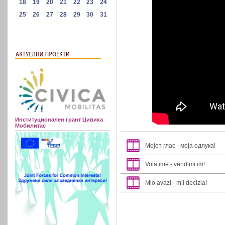
Институционален грант Цивика
Мобилитас
Мојот глас - моја одлука!
Vota ime - vendimi im!
Mlo avazi - mli decizia!