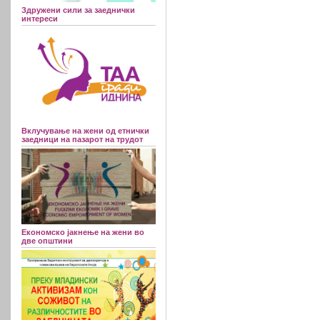
Здружени сили за заеднички
интереси
Вклучување на жени од етнички
заедници на пазарот на трудот
Економско јакнење на жени во
две општини